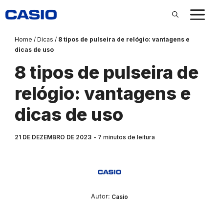
Pular
para
o
conteúdo
Home
/
Dicas
/
8 tipos de pulseira de relógio: vantagens e
dicas de uso
8 tipos de pulseira de
relógio: vantagens e
dicas de uso
21 DE DEZEMBRO DE 2023
7
minutos de leitura
Autor:‎‎‎‎‎‎‎‎‎
Casio