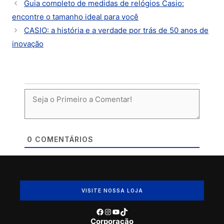
Guia completo de medidas de relógios Casio:
encontre o tamanho ideal para você
CASIO: a história e a verdade por trás de 50 anos de
inovação
0
COMENTÁRIOS
VISITE NOSSA LOJA
Facebook
Instagram
Youtube
TikTok
Corporação