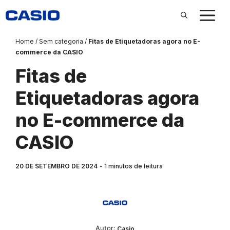
Pular
para
o
conteúdo
Home
/
Sem categoria
/
Fitas de Etiquetadoras agora no E-
commerce da CASIO
Fitas de
Etiquetadoras agora
no E-commerce da
CASIO
20 DE SETEMBRO DE 2024
1
minutos de leitura
Autor:‎‎‎‎‎‎‎‎‎
Casio