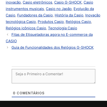
inovação
,
Casio eletrônicos
,
Casio G-SHOCK
,
Casio
instrumentos musicais
,
Casio no Japão
,
Evolução da
Casio
,
Fundadores da Casio
,
História da Casio
,
Inovação
tecnológica Casio
,
Produtos Casio
,
Relógios Casio
,
Relógios icônicos Casio
,
Tecnologia Casio
Fitas de Etiquetadoras agora no E-commerce da
CASIO
Guia de Funcionalidades dos Relógios G-SHOCK
0
COMENTÁRIOS