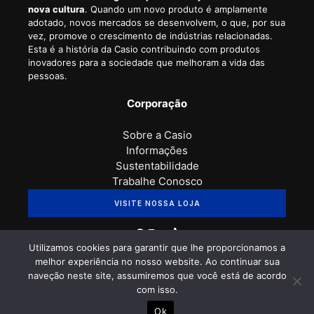
nova cultura
. Quando um novo produto é amplamente
adotado, novos mercados se desenvolvem, o que, por sua
vez, promove o crescimento de indústrias relacionadas.
Esta é a história da Casio contribuindo com produtos
inovadores para a sociedade que melhoram a vida das
pessoas.
Corporação
Sobre a Casio
Informações
Sustentabilidade
Trabalhe Conosco
VISITE NOSSA LOJA
Facebook
Instagram
Youtube
TikTok
Utilizamos cookies para garantir que lhe proporcionamos a
melhor experiência no nosso website. Ao continuar sua
© 2026 - Blog Casio - UI & UX projetado por
liveSEO.
naveção neste site, assumiremos que você está de acordo
com isso.
Ok