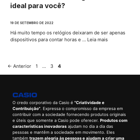
ideal para você?
19 DE SETEMBRO DE 2022
Há muito tempo os relógios deixaram de ser apenas
dispositivos para contar horas e …
Leia mais
Page
Page
Page
← Anterior
1
…
3
4
O credo corporativo da Casio é
"Criatividade e
Contribuição"
. Expressa o compromisso da empresa em
contribuir com a sociedade fornecendo produtos originais
e úteis que somente a Casio pode oferecer.
Produtos com
características inovadoras
ajudam no dia a dia das
pessoas e mantêm a sociedade em movimento. Eles
também
trazem alegria às pessoas e ajudam a criar uma