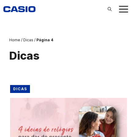
Pular
para
o
conteúdo
Home
/
Dicas
/
Página 4
Dicas
DICAS