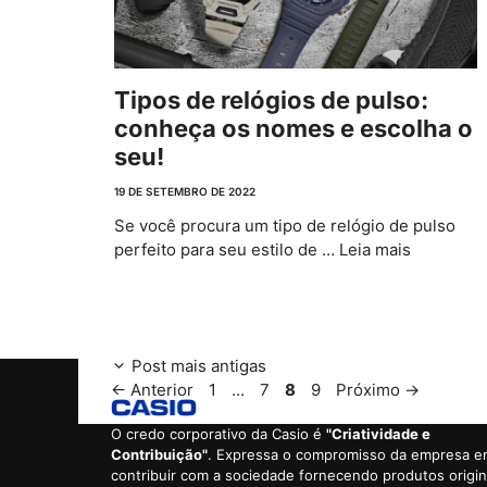
Tipos de relógios de pulso:
conheça os nomes e escolha o
seu!
19 DE SETEMBRO DE 2022
Se você procura um tipo de relógio de pulso
perfeito para seu estilo de …
Leia mais
Post mais antigas
Page
Page
Page
Page
← Anterior
1
…
7
8
9
Próximo →
O credo corporativo da Casio é
"Criatividade e
Contribuição"
. Expressa o compromisso da empresa 
contribuir com a sociedade fornecendo produtos origin