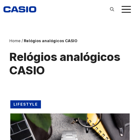
Pular
para
o
conteúdo
Home
/
Relógios analógicos CASIO
Relógios analógicos
CASIO
LIFESTYLE