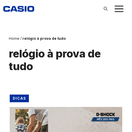
Pular
para
o
conteúdo
Home
/
relógio à prova de tudo
relógio à prova de
tudo
DICAS