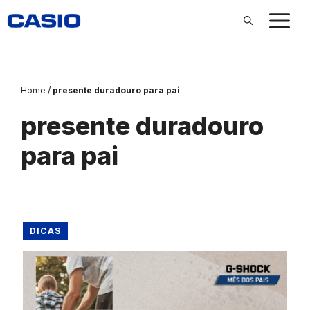
Pular
para
o
conteúdo
Home
/
presente duradouro para pai
presente duradouro
para pai
DICAS