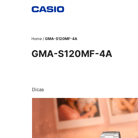
Pular
para
o
conteúdo
Home
/
GMA-S120MF-4A
GMA-S120MF-4A
Dicas