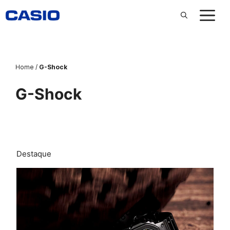
Pular
para
o
conteúdo
Home
/
G-Shock
G-Shock
Destaque