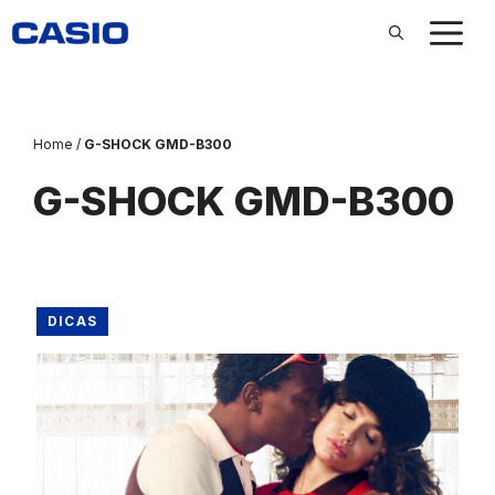
Pular
para
o
conteúdo
Home
/
G-SHOCK GMD-B300
G-SHOCK GMD-B300
DICAS