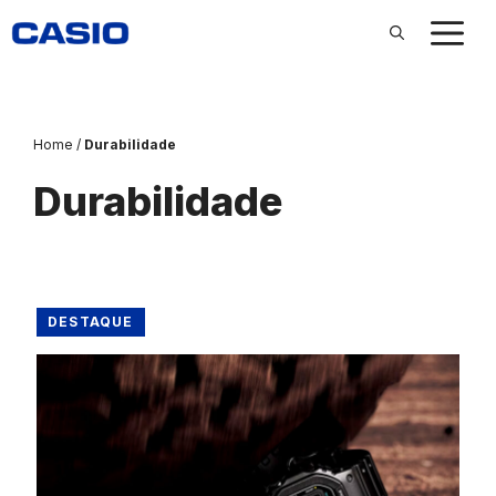
Pular
para
o
conteúdo
Home
/
Durabilidade
Durabilidade
DESTAQUE