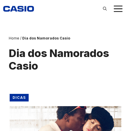
Pular
para
o
conteúdo
Home
/
Dia dos Namorados Casio
Dia dos Namorados
Casio
DICAS