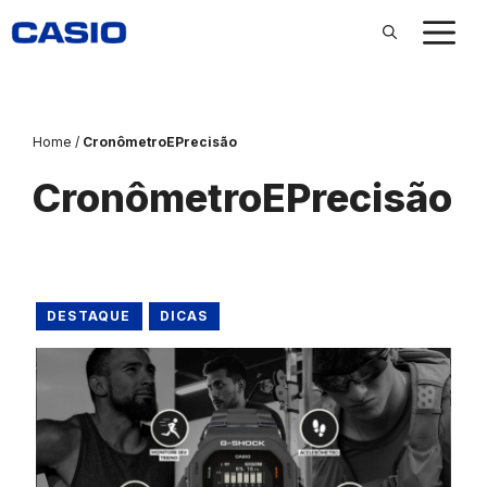
Pular
para
o
conteúdo
Home
/
CronômetroEPrecisão
CronômetroEPrecisão
DESTAQUE
DICAS