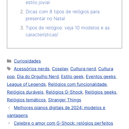
estilo jovial
Dicas com 8 tipos de relógios para
presentar no Natal
Tipos de relógios: veja 10 modelos e as
características!
Categorias
Curiosidades
Tags
Acessórios nerds
,
Cosplay
,
Cultura nerd
,
Cultura
pop
,
Dia do Orgulho Nerd
,
Estilo geek
,
Eventos geeks
,
League of Legends
,
Relógios com funcionalidade
,
Relógios duráveis
,
Relógios G-Shock
,
Relógios geeks
,
Relógios temáticos
,
Stranger Things
Melhores pianos digitais de 2024: modelos e
vantagens
Celebre o amor com G-Shock: relógios perfeitos